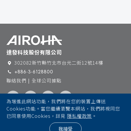
達發科技股份有限公司
302082新竹縣竹北市台元二街12號14樓
+886-3-6128800
聯絡我們 | 全球公司據點
為增進此網站功能，我們將在您的裝置上傳送
Cookies功能。當您繼續瀏覽本網站，我們將視同您
法律聲明
隱私權政策
通報安全漏洞
已同意使用Cookies，詳見
隱私權政策
。
©AIROHA Technology Corp. All Rights Reserved.
我接受