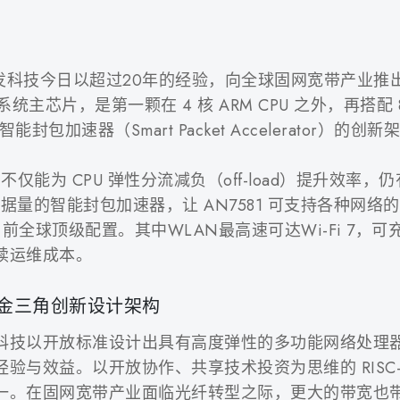
──达发科技今日以超过20年的经验，向全球固网宽带产业
 系统主芯片，是第一颗在 4 核 ARM CPU 之外，再搭配 8 核 
Unit）与智能封包加速器（Smart Packet Accelerator）的
U 不仅能为 CPU 弹性分流减负（off-load）提升
 数据量的智能封包加速器，让 AN7581 可支持各种网
目前全球顶级配置。其中WLAN最高速可达Wi-Fi 7
续运维成本。
造黄金三角创新设计架构
科技以开放标准设计出具有高度弹性的多功能网络处理
与效益。以开放协作、共享技术投资为思维的 RISC-V
一。在固网宽带产业面临光纤转型之际，更大的带宽也