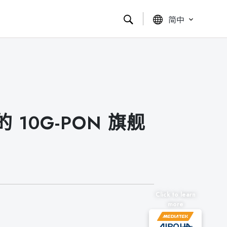
简中
0G-PON 旗舰
Click to learn
more