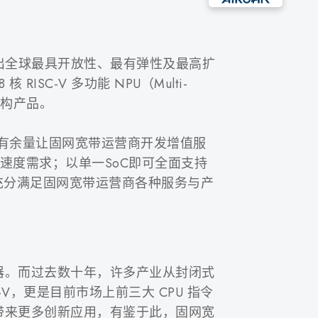
推出全球最具开放性、最有弹性及最高扩
RISC-V 多功能 NPU（Multi-
创新架构产品。
效率，仍有余量让固网宽带运营商开发增值服
络的速度需求；以单一SoC即可全面支持
，可充分满足固网宽带运营商各种服务与产
器。而过去数十年，许多产业从封闭式
，更是目前市场上前三大 CPU 指令
带来更多创新应用，有鉴于此，固网宽