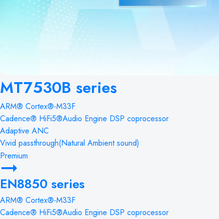
MT7530B series
ARM® Cortex®-M33F
Cadence® HiFi5®Audio Engine DSP coprocessor
Adaptive ANC
Vivid passthrough(Natural Ambient sound)
Premium
EN8850 series
ARM® Cortex®-M33F
Cadence® HiFi5®Audio Engine DSP coprocessor