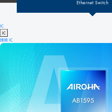
Ethernet Switch
IC
IC
技術
IC