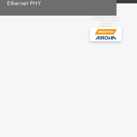
Ethernet PHY
Click to learn
more